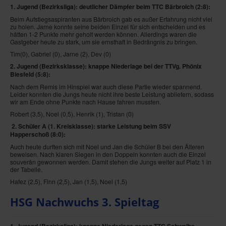
1. Jugend (Bezirksliga): deutlicher Dämpfer beim TTC Bärbroich
(2:8):
Beim Aufstiegsaspiranten aus Bärbroich gab es außer Erfahrung nicht viel
zu holen. Jarne konnte seine beiden Einzel für sich entscheiden und es
hätten 1-2 Punkte mehr geholt werden können. Allerdings waren die
Gastgeber heute zu stark, um sie ernsthaft in Bedrängnis zu bringen.
Tim(0), Gabriel (0), Jarne (2), Dev (0)
2. Jugend (Bezirksklasse): knappe Niederlage bei der TTVg. Phönix
Biesfeld
(5:8):
Nach dem Remis im Hinspiel war auch diese Partie wieder spannend.
Leider konnten die Jungs heute nicht ihre beste Leistung abliefern, sodass
wir am Ende ohne Punkte nach Hause fahren mussten.
Robert (3,5), Noel (0,5), Henrik (1), Tristan (0)
2. Schüler A (1. Kreisklasse): starke Leistung beim SSV
Happerschoß
(8:0):
Auch heute durften sich mit Noel und Jan die Schüler B bei den Älteren
beweisen. Nach klaren Siegen in den Doppeln konnten auch die Einzel
souverän gewonnen werden. Damit stehen die Jungs weiter auf Platz 1 in
der Tabelle.
Hafez (2,5), Finn (2,5), Jan (1,5), Noel (1,5)
HSG Nachwuchs 3. Spieltag