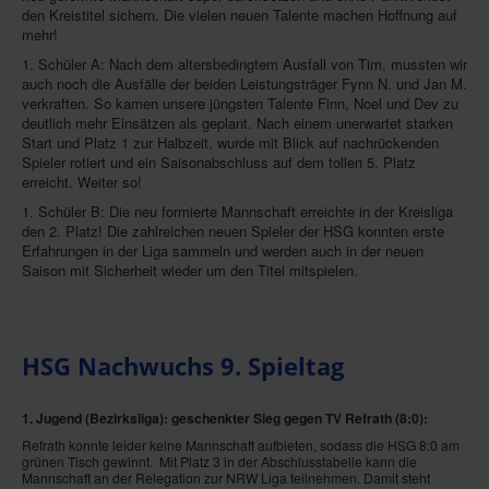
den Kreistitel sichern. Die vielen neuen Talente machen Hoffnung auf
mehr!
1. Schüler A: Nach dem altersbedingtem Ausfall von Tim, mussten wir
auch noch die Ausfälle der beiden Leistungsträger Fynn N. und Jan M.
verkraften. So kamen unsere jüngsten Talente Finn, Noel und Dev zu
deutlich mehr Einsätzen als geplant. Nach einem unerwartet starken
Start und Platz 1 zur Halbzeit, wurde mit Blick auf nachrückenden
Spieler rotiert und ein Saisonabschluss auf dem tollen 5. Platz
erreicht. Weiter so!
1. Schüler B: Die neu formierte Mannschaft erreichte in der Kreisliga
den 2. Platz! Die zahlreichen neuen Spieler der HSG konnten erste
Erfahrungen in der Liga sammeln und werden auch in der neuen
Saison mit Sicherheit wieder um den Titel mitspielen.
HSG Nachwuchs 9. Spieltag
1. Jugend (Bezirksliga): geschenkter Sieg gegen TV Refrath
(8:0):
Refrath konnte leider keine Mannschaft aufbieten, sodass die HSG 8:0 am
grünen Tisch gewinnt. Mit Platz 3 in der Abschlusstabelle kann die
Mannschaft an der Relegation zur NRW Liga teilnehmen. Damit steht