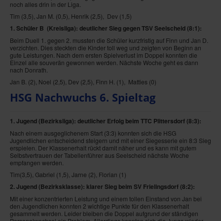
noch alles drin in der Liga.
Tim (3,5), Jan M. (0,5), Henrik (2,5), Dev (1,5)
1. Schüler B (Kreisliga
): deutlicher Sieg gegen TSV Seelscheid
(8:1):
Beim Duell 1. gegen 2. mussten die Schüler kurzfristig auf Finn und Jan D.
verzichten. Dies steckten die Kinder toll weg und zeigten von Beginn an
gute Leistungen. Nach dem ersten Spielverlust im Doppel konnten die
Einzel alle souverän gewonnen werden. Nächste Woche geht es dann
nach Donrath.
Jan B. (2), Noel (2,5), Dev (2,5), Finn H. (1), Matties (0)
HSG Nachwuchs 6. Spieltag
1. Jugend (Bezirksliga): deutlicher Erfolg beim TTC Plittersdorf
(8:3):
Nach einem ausgeglichenem Start (3:3) konnten sich die HSG
Jugendlichen entscheidend steigern und mit einer Siegesserie ein 8:3 Sieg
erspielen. Der Klassenerhalt rückt damit näher und es kann mit gutem
Selbstvertrauen der Tabellenführer aus Seelscheid nächste Woche
empfangen werden.
Tim(3,5), Gabriel (1,5), Jarne (2), Florian (1)
2. Jugend (Bezirksklasse): klarer Sieg beim SV Frielingsdorf
(8:2):
Mit einer konzentrierten Leistung und einem tollen Einstand von Jan bei
den Jugendlichen konnten 2 wichtige Punkte für den Klassenerhalt
gesammelt werden. Leider bleiben die Doppel aufgrund der ständigen
Personalwechsel ein Problem. Allerdings konnten sich die Jungs wieder