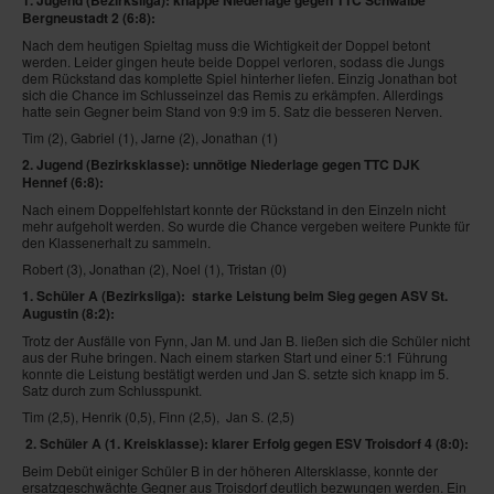
1. Jugend (Bezirksliga): knappe Niederlage gegen TTC Schwalbe
Bergneustadt 2
(6:8):
Nach dem heutigen Spieltag muss die Wichtigkeit der Doppel betont
werden. Leider gingen heute beide Doppel verloren, sodass die Jungs
dem Rückstand das komplette Spiel hinterher liefen. Einzig Jonathan bot
sich die Chance im Schlusseinzel das Remis zu erkämpfen. Allerdings
hatte sein Gegner beim Stand von 9:9 im 5. Satz die besseren Nerven.
Tim (2), Gabriel (1), Jarne (2), Jonathan (1)
2. Jugend (Bezirksklasse): unnötige Niederlage gegen TTC DJK
Hennef
(6:8):
Nach einem Doppelfehlstart konnte der Rückstand in den Einzeln nicht
mehr aufgeholt werden. So wurde die Chance vergeben weitere Punkte für
den Klassenerhalt zu sammeln.
Robert (3), Jonathan (2), Noel (1), Tristan (0)
1. Schüler A (Bezirksliga): starke Leistung beim Sieg gegen ASV St.
Augustin
(8:2)
:
Trotz der Ausfälle von Fynn, Jan M. und Jan B. ließen sich die Schüler nicht
aus der Ruhe bringen. Nach einem starken Start und einer 5:1 Führung
konnte die Leistung bestätigt werden und Jan S. setzte sich knapp im 5.
Satz durch zum Schlusspunkt.
Tim (2,5), Henrik (0,5), Finn (2,5), Jan S. (2,5)
2. Schüler A (1. Kreisklasse): klarer Erfolg gegen ESV Troisdorf 4
(8:0):
Beim Debüt einiger Schüler B in der höheren Altersklasse, konnte der
ersatzgeschwächte Gegner aus Troisdorf deutlich bezwungen werden. Ein