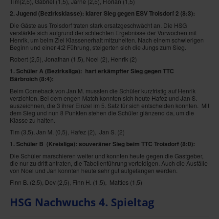
Tim(2,5), Gabriel (1,5), Jarne (2,5), Florian (1,5)
2. Jugend (Bezirksklasse): klarer Sieg gegen ESV Troisdorf 2
(8:3):
Die Gäste aus Troisdorf traten stark ersatzgeschwächt an. Die HSG
verstärkte sich aufgrund der schlechten Ergebnisse der Vorwochen mit
Henrik, um beim Ziel Klassenerhalt mitzuhelfen. Nach einem schwierigen
Beginn und einer 4:2 Führung, steigerten sich die Jungs zum Sieg.
Robert (2,5), Jonathan (1,5), Noel (2), Henrik (2)
1. Schüler A (Bezirksliga): hart erkämpfter Sieg gegen TTC
Bärbroich
(8:4)
:
Beim Comeback von Jan M. mussten die Schüler kurzfristig auf Henrik
verzichten. Bei dem engen Match konnten sich heute Hafez und Jan S.
auszeichnen, die 3 ihrer Einzel im 5. Satz für sich entscheiden konnten. Mit
dem Sieg und nun 8 Punkten stehen die Schüler glänzend da, um die
Klasse zu halten.
Tim (3,5), Jan M. (0,5), Hafez (2), Jan S. (2)
1. Schüler B (Kreisliga
): souveräner Sieg beim TTC Troisdorf
(8:0):
Die Schüler marschieren weiter und konnten heute gegen die Gastgeber,
die nur zu dritt antraten, die Tabellenführung verteidigen. Auch die Ausfälle
von Noel und Jan konnten heute sehr gut aufgefangen werden.
Finn B. (2,5), Dev (2,5), Finn H. (1,5), Matties (1,5)
HSG Nachwuchs 4. Spieltag