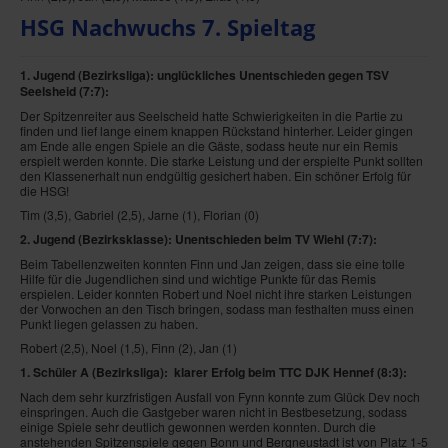
HSG Nachwuchs 7. Spieltag
1. Jugend (Bezirksliga): unglückliches Unentschieden gegen TSV
Seelsheid
(7:7):
Der Spitzenreiter aus Seelscheid hatte Schwierigkeiten in die Partie zu
finden und lief lange einem knappen Rückstand hinterher. Leider gingen
am Ende alle engen Spiele an die Gäste, sodass heute nur ein Remis
erspielt werden konnte. Die starke Leistung und der erspielte Punkt sollten
den Klassenerhalt nun endgültig gesichert haben. Ein schöner Erfolg für
die HSG!
Tim (3,5), Gabriel (2,5), Jarne (1), Florian (0)
2. Jugend (Bezirksklasse): Unentschieden beim TV Wiehl
(7:7):
Beim Tabellenzweiten konnten Finn und Jan zeigen, dass sie eine tolle
Hilfe für die Jugendlichen sind und wichtige Punkte für das Remis
erspielen. Leider konnten Robert und Noel nicht ihre starken Leistungen
der Vorwochen an den Tisch bringen, sodass man festhalten muss einen
Punkt liegen gelassen zu haben.
Robert (2,5), Noel (1,5), Finn (2), Jan (1)
1. Schüler A (Bezirksliga): klarer Erfolg beim TTC DJK Hennef
(8:3)
:
Nach dem sehr kurzfristigen Ausfall von Fynn konnte zum Glück Dev noch
einspringen. Auch die Gastgeber waren nicht in Bestbesetzung, sodass
einige Spiele sehr deutlich gewonnen werden konnten. Durch die
anstehenden Spitzenspiele gegen Bonn und Bergneustadt ist von Platz 1-5