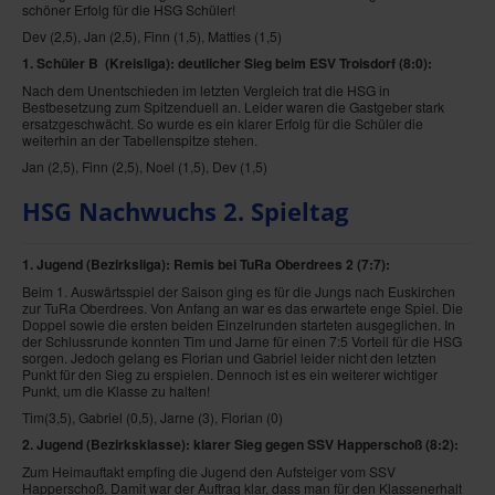
schöner Erfolg für die HSG Schüler!
Dev (2,5), Jan (2,5), Finn (1,5), Matties (1,5)
1. Schüler B (Kreisliga
): deutlicher Sieg beim ESV Troisdorf
(8:0):
Nach dem Unentschieden im letzten Vergleich trat die HSG in
Bestbesetzung zum Spitzenduell an. Leider waren die Gastgeber stark
ersatzgeschwächt. So wurde es ein klarer Erfolg für die Schüler die
weiterhin an der Tabellenspitze stehen.
Jan (2,5), Finn (2,5), Noel (1,5), Dev (1,5)
HSG Nachwuchs 2. Spieltag
1. Jugend (Bezirksliga): Remis bei TuRa Oberdrees 2
(7:7):
Beim 1. Auswärtsspiel der Saison ging es für die Jungs nach Euskirchen
zur TuRa Oberdrees. Von Anfang an war es das erwartete enge Spiel. Die
Doppel sowie die ersten beiden Einzelrunden starteten ausgeglichen. In
der Schlussrunde konnten Tim und Jarne für einen 7:5 Vorteil für die HSG
sorgen. Jedoch gelang es Florian und Gabriel leider nicht den letzten
Punkt für den Sieg zu erspielen. Dennoch ist es ein weiterer wichtiger
Punkt, um die Klasse zu halten!
Tim(3,5), Gabriel (0,5), Jarne (3), Florian (0)
2. Jugend (Bezirksklasse): klarer Sieg gegen SSV Happerschoß
(8:2):
Zum Heimauftakt empfing die Jugend den Aufsteiger vom SSV
Happerschoß. Damit war der Auftrag klar, dass man für den Klassenerhalt