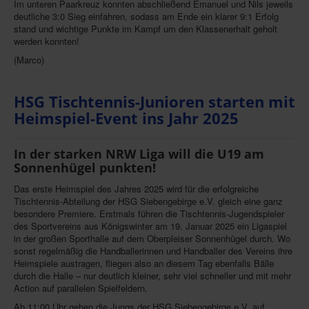
Im unteren Paarkreuz konnten abschließend Emanuel und Nils jeweils
deutliche 3:0 Sieg einfahren, sodass am Ende ein klarer 9:1 Erfolg
stand und wichtige Punkte im Kampf um den Klassenerhalt geholt
werden konnten!
(Marco)
HSG Tischtennis-Junioren starten mit
Heimspiel-Event ins Jahr 2025
In der starken NRW Liga will die U19 am
Sonnenhügel punkten!
Das erste Heimspiel des Jahres 2025 wird für die erfolgreiche
Tischtennis-Abteilung der HSG Siebengebirge e.V. gleich eine ganz
besondere Premiere. Erstmals führen die Tischtennis-Jugendspieler
des Sportvereins aus Königswinter am 19. Januar 2025 ein Ligaspiel
in der großen Sporthalle auf dem Oberpleiser Sonnenhügel durch. Wo
sonst regelmäßig die Handballerinnen und Handballer des Vereins ihre
Heimspiele austragen, fliegen also an diesem Tag ebenfalls Bälle
durch die Halle – nur deutlich kleiner, sehr viel schneller und mit mehr
Action auf parallelen Spielfeldern.
Ab 11:00 Uhr gehen die Jungs der HSG Siebengebirge e.V. auf