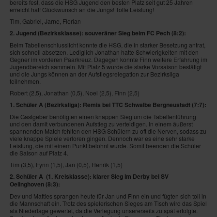
bereits fest, dass die HSG Jugend den besten Platz seit gut 25 Jahren
erreicht hat! Glückwunsch an die Jungs! Tolle Leistung!
Tim, Gabriel, Jarne, Florian
2. Jugend (Bezirksklasse): souveräner Sieg beim FC Pech
(8:2):
Beim Tabellenschlusslicht konnte die HSG, die in starker Besetzung antrat,
sich schnell absetzen. Lediglich Jonathan hatte Schwierigkeiten mit den
Gegner im vorderen Paarkreuz. Dagegen konnte Finn weitere Erfahrung im
Jugendbereich sammeln. Mit Platz 5 wurde die starke Vorsaison bestätigt
und die Jungs können an der Aufstiegsrelegation zur Bezirksliga
teilnehmen.
Robert (2,5), Jonathan (0,5), Noel (2,5), Finn (2,5)
1. Schüler A (Bezirksliga): Remis bei TTC Schwalbe Bergneustadt
(7:7)
:
Die Gastgeber benötigten einen knappen Sieg um die Tabellenführung
und den damit verbundenen Aufstieg zu verteidigen. In einem äußerst
spannenden Match fehlten den HSG Schülern zu oft die Nerven, sodass zu
viele knappe Spiele verloren gingen. Dennoch war es eine sehr starke
Leistung, die mit einem Punkt belohnt wurde. Somit beenden die Schüler
die Saison auf Platz 4.
Tim (3,5), Fynn (1,5), Jan (0,5), Henrik (1,5)
2. Schüler A (1. Kreisklasse
): klarer Sieg im Derby bei SV
Oelinghoven
(8:3):
Dev und Matties sprangen heute für Jan und Finn ein und fügten sich toll in
die Mannschaft ein. Trotz des spielerischen Sieges am Tisch wird das Spiel
als Niederlage gewertet, da die Verlegung unsererseits zu spät erfolgte.