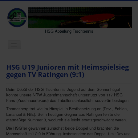
HSG Abteilung Tischtennis
Navigation
an/aus
Neues
HSG U19 Junioren mit Heimspielsieg
Senioren
gegen TV Ratingen (9:1)
Jugend
Beim Debüt der HSG Tischtennis Jugend auf dem Sonnenhügel
Vereinsleben
konnte unsere NRW Jugendmannschaft unterstützt von 117 HSG
Fans (Zuschauerrekord) das Tabellenschlusslicht souverän besiegen.
Gastmannschaft
Thomasberg trat wie im Hinspiel in Bestbesetzung an (Dev , Fabian,
Interessenten
Emanuel & Nils). Beim heutigen Gegner aus Ratingen fehlte die
etatmäßige Nummer 3, wodurch sie leicht ersatzgeschwächt waren.
Archiv
Die HSG’ler gewannen zunächst beide Doppel und brachten die
Kontakt
Mannschaft mit 2:0 in Führung.
Insbesondere das Doppel 1 mit Dev und