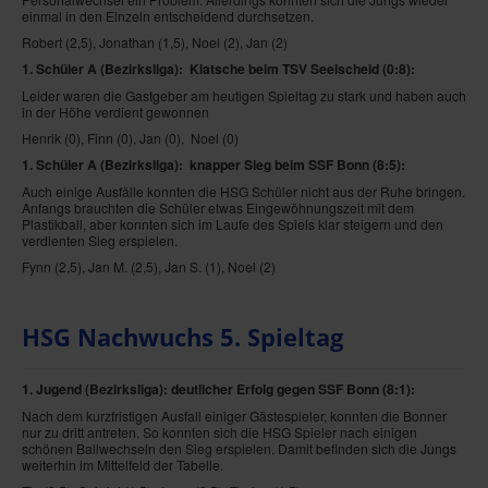
einmal in den Einzeln entscheidend durchsetzen.
Robert (2,5), Jonathan (1,5), Noel (2), Jan (2)
1. Schüler A (Bezirksliga): Klatsche beim TSV Seelscheid
(0:8)
:
Leider waren die Gastgeber am heutigen Spieltag zu stark und haben auch
in der Höhe verdient gewonnen
Henrik (0), Finn (0), Jan (0), Noel (0)
1. Schüler A (Bezirksliga): knapper Sieg beim SSF Bonn
(8:5)
:
Auch einige Ausfälle konnten die HSG Schüler nicht aus der Ruhe bringen.
Anfangs brauchten die Schüler etwas Eingewöhnungszeit mit dem
Plastikball, aber konnten sich im Laufe des Spiels klar steigern und den
verdienten Sieg erspielen.
Fynn (2,5), Jan M. (2,5), Jan S. (1), Noel (2)
HSG Nachwuchs 5. Spieltag
1. Jugend (Bezirksliga): deutlicher Erfolg gegen SSF Bonn
(8:1):
Nach dem kurzfristigen Ausfall einiger Gästespieler, konnten die Bonner
nur zu dritt antreten. So konnten sich die HSG Spieler nach einigen
schönen Ballwechseln den Sieg erspielen. Damit befinden sich die Jungs
weiterhin im Mittelfeld der Tabelle.