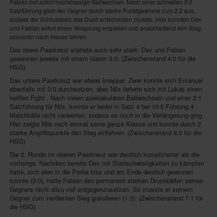
Fabian bot sofort hochklassige Ballwechsel. Nach einer schnellen 2:0
Impressum
Satzführung glich der Gegner durch starke Punktgewinne zum 2:2 aus,
sodass der Schlusssatz das Duell entscheiden musste. Hier konnten Dev
Datenschutz
und Fabian sofort einen Vorsprung erspielen und anschließend den Sieg
souverän nach Hause fahren.
Das obere Paarkreuz startete auch sehr stark: Dev und Fabian
gewannen jeweils mit einem klaren 3:0. (Zwischenstand 4:0 für die
HSG)
Das untere Paarkreuz war etwas knapper. Zwar konnte sich Emanuel
ebenfalls mit 3:0 durchsetzen, aber Nils lieferte sich mit Lukas einen
heißen Fight . Nach vielen spektakulären Ballwechseln und einer 2:1
Satzführung für Nils, konnte er leider in Satz 4 bei 10:6 Führung 4
Matchbälle nicht verwerten, sodass es noch in die Verlängerung ging.
Hier zeigte Nils noch einmal seine ganze Klasse und konnte durch 2
starke Angriffspunkte den Sieg einfahren. (Zwischenstand 6:0 für die
HSG)
Die 2. Runde im oberen Paarkreuz war deutlich komplizierter als die
vorherige. Nachdem bereits Dev mit Startschwierigkeiten zu kämpfen
hatte, sich aber in die Partie biss und am Ende deutlich gewinnen
konnte (3:0), hatte Fabian den permanent starken Druckbällen seines
Gegners nicht allzu viel entgegenzusetzen. So musste er seinem
Gegner zum verdienten Sieg gratulieren (1:3). (Zwischenstand 7:1 für
die HSG)