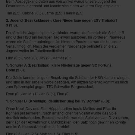
Beim Abstiegskandidaten aus Voiswinkel wurde unsere Jugend der
Favoritenrolle gerecht und konnte sich einen weiteren Sieg erspielen.
Tim (2,5), Gabriel (0,5), Jarne (2,5), Henrik (2,5)
2. Jugend (Bezirksklasse): klare Niederlage gegen ESV Troisdorf
3
(3:8):
Da sämtliche Jugendspieler verhindert waren, durften sich die Schüler B
und C der HSG am heutigen Tag etwas austoben. Im vorderen Paarkreuz
waren die Schüler unterlegen, im hinteren Paarkreuz war ein besserer
Verlauf möglich. Nach der verdienten Niederlage befindet sich die 2.
Jugend weiter im Tabellenmittelfeld.
Finn (0,5), Noel (0), Dev (2), Matties (0,5)
1. Schüler A (Bezirksliga): klare Niederlage gegen SC Fortuna
Bonn
(2:8)
:
Die Gäste konnten in guter Besetzung die Schüler der HSG klar bezwingen
und sind in der Tabelle vorbeigezogen. Am letzten Spieltag kommt es noch
zum Spitzenspiel gegen TTC Schwalbe Bergneustadt.
Fynn (0), Jan M. (1), Jan S. (1), Finn (0)
1. Schüler B (Kreisliga
): deutlicher Sieg bei TV Donrath
(8:0):
Ohne Noel, Dev und Finn Hüppe durften heute Matties und Elias ihr
Können präsentieren. Nach anfänglicher Nervosität wurde das Spiel
deutlich entschieden. Besonders schön war das Spiel von Jan D. zu sehen,
der nach der Abwehr von 6 Matchbällen, den Satz noch gewinnen konnte
und im Schlusssatz deutlich aufdrehte!
Finn (2,5), Jan (2,5), Matties (1,5), Elias (1,5)