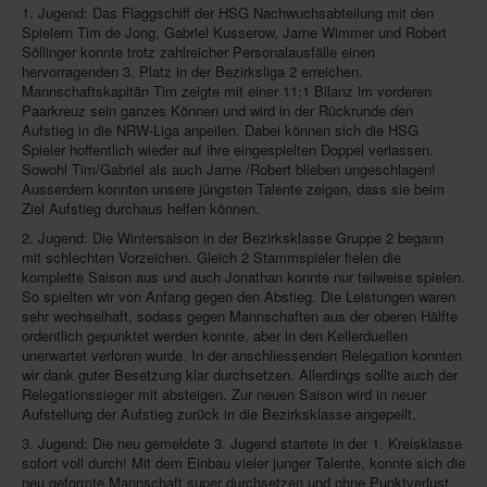
1. Jugend: Das Flaggschiff der HSG Nachwuchsabteilung mit den
Spielern Tim de Jong, Gabriel Kusserow, Jarne Wimmer und Robert
Söllinger konnte trotz zahlreicher Personalausfälle einen
hervorragenden 3. Platz in der Bezirksliga 2 erreichen.
Mannschaftskapitän Tim zeigte mit einer 11:1 Bilanz im vorderen
Paarkreuz sein ganzes Können und wird in der Rückrunde den
Aufstieg in die NRW-Liga anpeilen. Dabei können sich die HSG
Spieler hoffentlich wieder auf ihre eingespielten Doppel verlassen.
Sowohl Tim/Gabriel als auch Jarne /Robert blieben ungeschlagen!
Ausserdem konnten unsere jüngsten Talente zeigen, dass sie beim
Ziel Aufstieg durchaus helfen können.
2. Jugend: Die Wintersaison in der Bezirksklasse Gruppe 2 begann
mit schlechten Vorzeichen. Gleich 2 Stammspieler fielen die
komplette Saison aus und auch Jonathan konnte nur teilweise spielen.
So spielten wir von Anfang gegen den Abstieg. Die Leistungen waren
sehr wechselhaft, sodass gegen Mannschaften aus der oberen Hälfte
ordentlich gepunktet werden konnte, aber in den Kellerduellen
unerwartet verloren wurde. In der anschliessenden Relegation konnten
wir dank guter Besetzung klar durchsetzen. Allerdings sollte auch der
Relegationssieger mit absteigen. Zur neuen Saison wird in neuer
Aufstellung der Aufstieg zurück in die Bezirksklasse angepeilt.
3. Jugend: Die neu gemeldete 3. Jugend startete in der 1. Kreisklasse
sofort voll durch! Mit dem Einbau vieler junger Talente, konnte sich die
neu geformte Mannschaft super durchsetzen und ohne Punktverlust