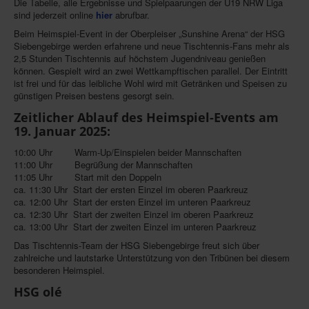
Die Tabelle, alle Ergebnisse und Spielpaarungen der U19 NRW Liga
sind jederzeit online
hier
abrufbar.
Beim Heimspiel-Event in der Oberpleiser „Sunshine Arena“ der HSG
Siebengebirge werden erfahrene und neue Tischtennis-Fans mehr als
2,5 Stunden Tischtennis auf höchstem Jugendniveau genießen
können. Gespielt wird an zwei Wettkampftischen parallel. Der Eintritt
ist frei und für das leibliche Wohl wird mit Getränken und Speisen zu
günstigen Preisen bestens gesorgt sein.
Zeitlicher Ablauf des Heimspiel-Events am
19. Januar 2025:
10:00 Uhr Warm-Up/Einspielen beider Mannschaften
11:00 Uhr Begrüßung der Mannschaften
11:05 Uhr Start mit den Doppeln
ca. 11:30 Uhr Start der ersten Einzel im oberen Paarkreuz
ca. 12:00 Uhr Start der ersten Einzel im unteren Paarkreuz
ca. 12:30 Uhr Start der zweiten Einzel im oberen Paarkreuz
ca. 13:00 Uhr Start der zweiten Einzel im unteren Paarkreuz
Das Tischtennis-Team der HSG Siebengebirge freut sich über
zahlreiche und lautstarke Unterstützung von den Tribünen bei diesem
besonderen Heimspiel.
HSG olé