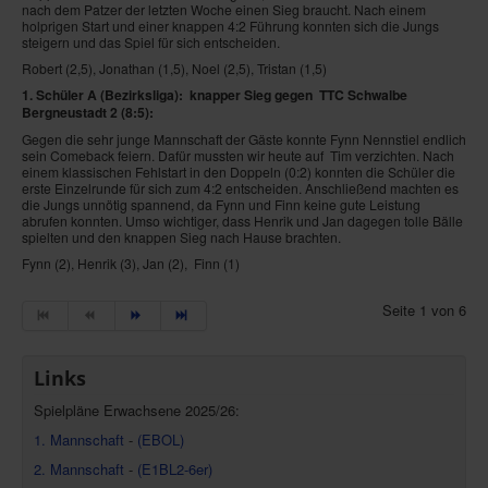
nach dem Patzer der letzten Woche einen Sieg braucht. Nach einem
holprigen Start und einer knappen 4:2 Führung konnten sich die Jungs
steigern und das Spiel für sich entscheiden.
Robert (2,5), Jonathan (1,5), Noel (2,5), Tristan (1,5)
1. Schüler A (Bezirksliga): knapper Sieg gegen TTC Schwalbe
Bergneustadt 2
(8:5)
:
Gegen die sehr junge Mannschaft der Gäste konnte Fynn Nennstiel endlich
sein Comeback feiern. Dafür mussten wir heute auf Tim verzichten. Nach
einem klassischen Fehlstart in den Doppeln (0:2) konnten die Schüler die
erste Einzelrunde für sich zum 4:2 entscheiden. Anschließend machten es
die Jungs unnötig spannend, da Fynn und Finn keine gute Leistung
abrufen konnten. Umso wichtiger, dass Henrik und Jan dagegen tolle Bälle
spielten und den knappen Sieg nach Hause brachten.
Fynn (2), Henrik (3), Jan (2), Finn (1)
Seite 1 von 6
Links
Spielpläne Erwachsene 2025/26:
1. Mannschaft
-
(EBOL)
2. Mannschaft
-
(E1BL2-6er)