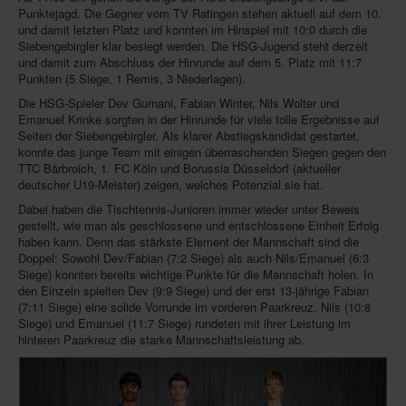
Punktejagd. Die Gegner vom TV Ratingen stehen aktuell auf dem 10.
und damit letzten Platz und konnten im Hinspiel mit 10:0 durch die
Siebengebirgler klar besiegt werden. Die HSG-Jugend steht derzeit
und damit zum Abschluss der Hinrunde auf dem 5. Platz mit 11:7
Punkten (5 Siege, 1 Remis, 3 Niederlagen).
Die HSG-Spieler Dev Gurnani, Fabian Winter, Nils Wolter und
Emanuel Krinke sorgten in der Hinrunde für viele tolle Ergebnisse auf
Seiten der Siebengebirgler. Als klarer Abstiegskandidat gestartet,
konnte das junge Team mit einigen überraschenden Siegen gegen den
TTC Bärbroich, 1. FC Köln und Borussia Düsseldorf (aktueller
deutscher U19-Meister) zeigen, welches Potenzial sie hat.
Dabei haben die Tischtennis-Junioren immer wieder unter Beweis
gestellt, wie man als geschlossene und entschlossene Einheit Erfolg
haben kann. Denn das stärkste Element der Mannschaft sind die
Doppel: Sowohl Dev/Fabian (7:2 Siege) als auch Nils/Emanuel (6:3
Siege) konnten bereits wichtige Punkte für die Mannschaft holen. In
den Einzeln spielten Dev (9:9 Siege) und der erst 13-jährige Fabian
(7:11 Siege) eine solide Vorrunde im vorderen Paarkreuz. Nils (10:8
Siege) und Emanuel (11:7 Siege) rundeten mit ihrer Leistung im
hinteren Paarkreuz die starke Mannschaftsleistung ab.